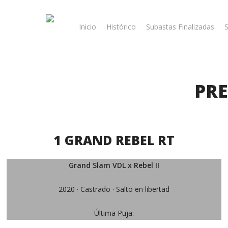
Skip
to
Inicio
Histórico
Subastas Finalizadas
S
main
content
PRE
1 GRAND REBEL RT
Grand Slam VDL x Rebel II
2020 · Castrado · Salto en libertad
Última Puja: