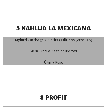
5 KAHLUA LA MEXICANA
Mylord Carthago x BP Firts Editions (Verdi TN)
2020 · Yegua· Salto en libertad
Última Puja:
8 PROFIT