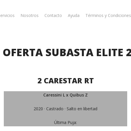
ervicios
Nosotros
Contacto
Ayuda
Términos y Condiciones
 OFERTA SUBASTA ELITE 
2 CARESTAR RT
Caressini L x Quibus Z
2020 · Castrado · Salto en libertad
Última Puja: