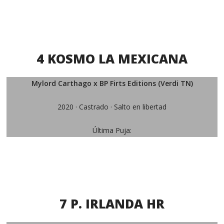
4 KOSMO LA MEXICANA
Mylord Carthago x BP Firts Editions (Verdi TN)
2020 · Castrado · Salto en libertad
Última Puja:
7 P. IRLANDA HR