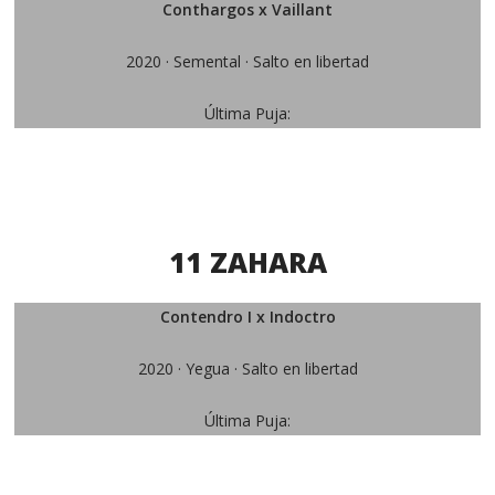
Conthargos x Vaillant
2020 · Semental · Salto en libertad
Última Puja:
11 ZAHARA
Contendro I x Indoctro
2020 · Yegua · Salto en libertad
Última Puja: