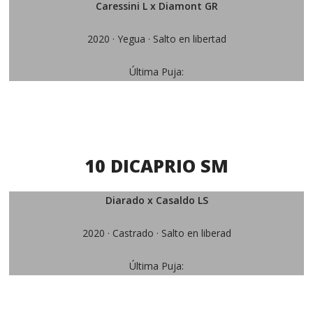
Caressini L x Diamont GR
2020 · Yegua · Salto en libertad
Última Puja:
10 DICAPRIO SM
Diarado x Casaldo LS
2020 · Castrado · Salto en liberad
Última Puja: