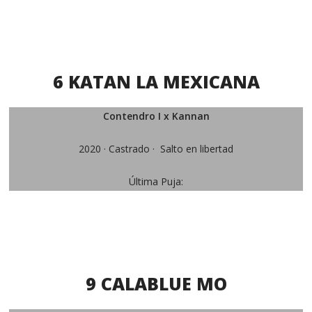
6 KATAN LA MEXICANA
Contendro I x Kannan
2020 · Castrado · Salto en libertad
Última Puja:
9 CALABLUE MO