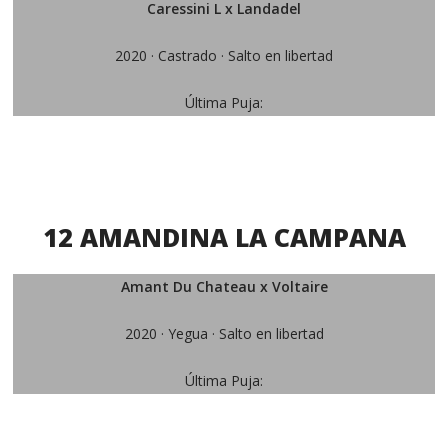
Caressini L x Landadel
2020 · Castrado · Salto en libertad
Última Puja:
12 AMANDINA LA CAMPANA
Amant Du Chateau x Voltaire
2020 · Yegua · Salto en libertad
Última Puja: