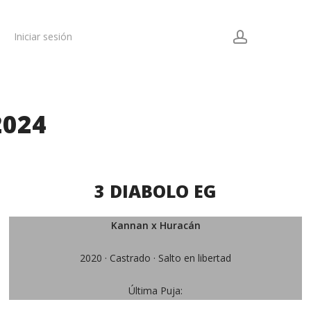
account
Iniciar sesión
2024
3 DIABOLO EG
Kannan x Huracán
2020 · Castrado · Salto en libertad
Última Puja: