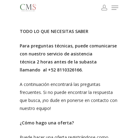
Menu
Skip
to
account
Close
main
Menu
content
TODO LO QUE NECESITAS SABER
Para preguntas técnicas, puede comunicarse
con nuestro servicio de asistencia
técnica 2 horas antes de la subasta
llamando al +52 8110326166.
A continuación encontrará las preguntas
frecuentes. Si no puede encontrar la respuesta
que busca, ¡no dude en ponerse en contacto con
nuestro equipo!
¿Cómo hago una oferta?
Puede hacer una oferta registrándose como