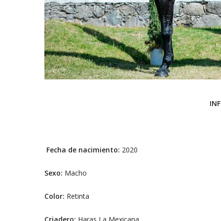
IN
Fecha de nacimiento:
2020
Sexo:
Macho
Color:
Retinta
Criadero:
Haras La Mexicana