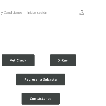
account
 y Condiciones
Iniciar sesión
Vet Check
X-Ray
Regresar a Subasta
Contáctanos