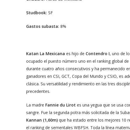
Studbook:
SF
Gastos subasta:
8%
Katan La Mexicana
es hijo de
Contendro I
, uno de l
ocupado el puesto número uno en el ranking global de
durante cuatro años consecutivos y ha permanecido en
ganadores en CSI, GCT, Copa del Mundo y CSIO, es a
clásica. Su versatilidad y rendimiento en las tres disci
precedentes.
La madre
Fannie du Lirot
es una yegua que se usa com
sangre. Fue la segunda potra más solicitada de la Sub
Kannan (1,60m)
que ha estado entre los mejores 10 r
el ranking de sementales WBFSH. Toda la línea mater