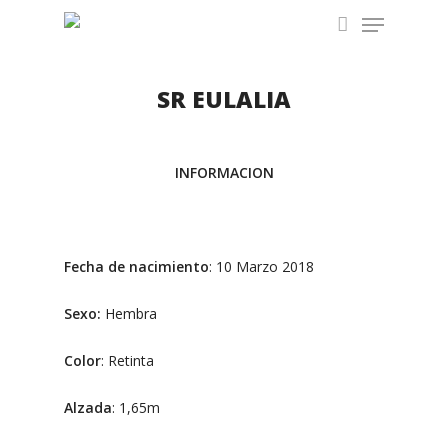
Menu
Skip
to
account
Close
main
Menu
content
SR EULALIA
INFORMACION
Fecha de nacimiento
: 10 Marzo 2018
Sexo:
Hembra
Color
: Retinta
Alzada
: 1,65m