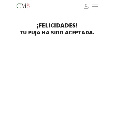
Menu
Skip
to
account
Close
main
Menu
content
¡FELICIDADES!
TU PUJA HA SIDO ACEPTADA.