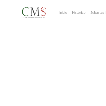
Skip
to
Inicio
Histórico
Subastas 
main
content