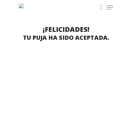
Menu
Skip
to
account
Close
main
Menu
content
¡FELICIDADES!
TU PUJA HA SIDO ACEPTADA.